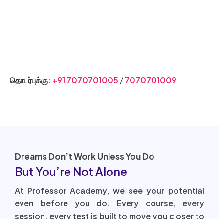
இணையதளம்
தொடர்புக்கு:
+91 7070701005
/
7070701009
Dreams Don’t Work Unless You Do
But You’re Not Alone
At Professor Academy, we see your potential
even before you do. Every course, every
session, every test is built to move you closer to