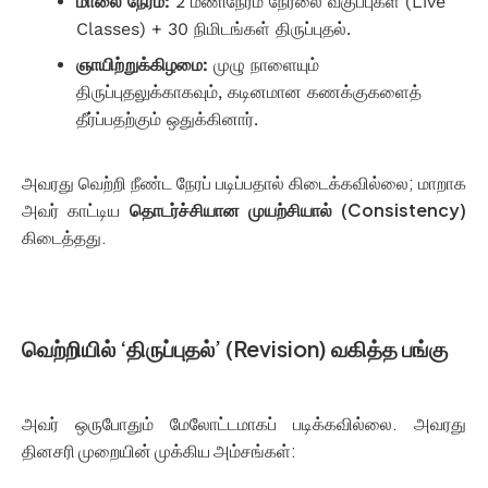
மாலை நேரம்:
2 மணிநேரம் நேரலை வகுப்புகள் (Live
Classes) + 30 நிமிடங்கள் திருப்புதல்.
ஞாயிற்றுக்கிழமை:
முழு நாளையும்
திருப்புதலுக்காகவும், கடினமான கணக்குகளைத்
தீர்ப்பதற்கும் ஒதுக்கினார்.
அவரது வெற்றி நீண்ட நேரப் படிப்பதால் கிடைக்கவில்லை; மாறாக
அவர் காட்டிய
தொடர்ச்சியான முயற்சியால் (Consistency)
கிடைத்தது.
வெற்றியில் ‘திருப்புதல்’ (Revision) வகித்த பங்கு
அவர் ஒருபோதும் மேலோட்டமாகப் படிக்கவில்லை. அவரது
தினசரி முறையின் முக்கிய அம்சங்கள்: