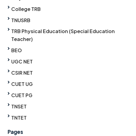
College TRB
TNUSRB
TRB Physical Education (Special Education
Teacher)
BEO
UGC NET
CSIR NET
CUET UG
CUET PG
TNSET
TNTET
Pages