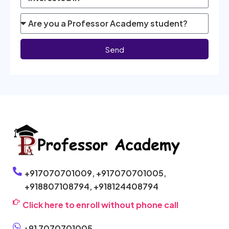
Send
+917070701009,
+917070701005,
+918807108794,
+918124408794
Click here to enroll without phone call
+91 7070701005