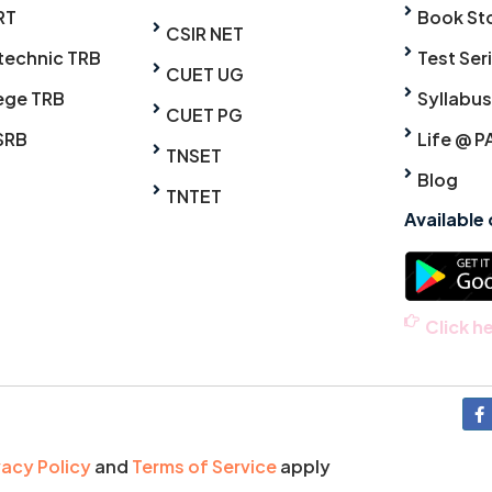
RT
Book St
CSIR NET
technic TRB
Test Ser
CUET UG
ege TRB
Syllabus
CUET PG
SRB
Life @ P
TNSET
Blog
TNTET
Available
Click h
vacy Policy
and
Terms of Service
apply