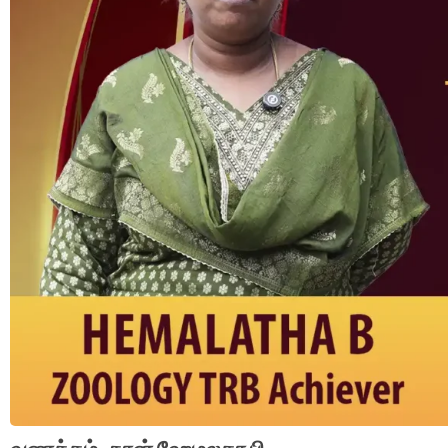
வணக்கம், நான் ஹேமலதா பி