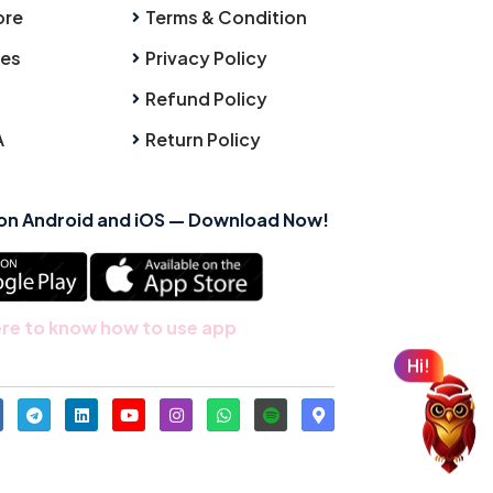
ore
Terms & Condition
ies
Privacy Policy
Refund Policy
A
Return Policy
 on Android and iOS — Download Now!
ere to know how to use app
Hi!