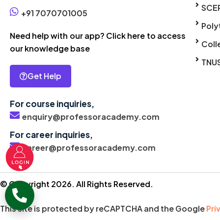
SCE
+91 7070701005
Poly
Need help with our app? Click here to access
Coll
our knowledge base
TNU
Get Help
For course inquiries,
enquiry@professoracademy.com
For career inquiries,
career@professoracademy.com
© Copyright 2026. All Rights Reserved.
This site is protected by reCAPTCHA and the Google
Pri