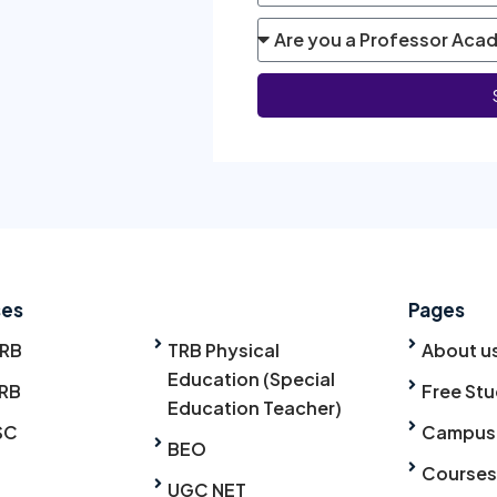
ses
Pages
TRB
TRB Physical
About u
Education (Special
RB
Free Stu
Education Teacher)
SC
Campus
BEO
Courses
UGC NET