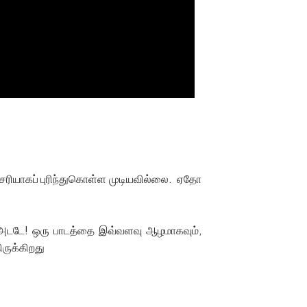
 சரியாகப் புரிந்துகொள்ள முடியவில்லை. ஏதோ
். “அடடே! ஒரு பாடத்தை இவ்வளவு ஆழமாகவும்,
ிருக்கிறது