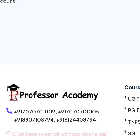
count.
Cour
UG 
PG T
+917070701009,
+917070701005,
+918807108794,
+918124408794
TNP
SGT
Click here to enroll without phone call