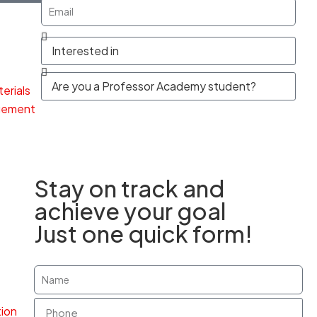
erials
gement
Send
Stay on track and
achieve your goal
Just one quick form!
tion