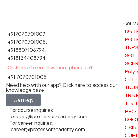
Cours
UG T
+917070701009,
PG T
+917070701005,
TNP
+918807108794,
SGT
+918124408794
SCE
Click here to enroll without phone call
Polyt
+91 7070701005
Colle
Need help with our app? Click here to access our
TNU
knowledge base
TRB P
Get Help
Teach
For course inquiries,
BEO
enquiry@professoracademy.com
UGC 
For career inquiries,
CSIR
career@professoracademy.com
CUET