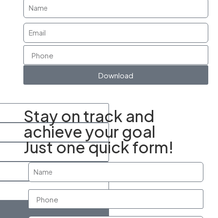
Download
Stay on track and
achieve your goal
Just one quick form!