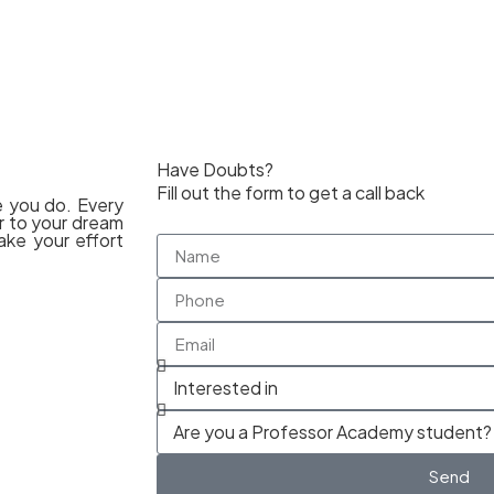
Have Doubts?
Fill out the form to get a call back
e you do. Every
er to your dream
ake your effort
Send