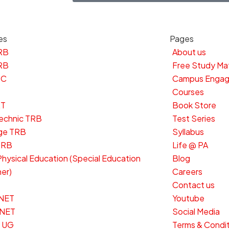
es
Pages
RB
About us
RB
Free Study Mat
SC
Campus Enga
Courses
RT
Book Store
echnic TRB
Test Series
ge TRB
Syllabus
SRB
Life @ PA
hysical Education (Special Education
Blog
er)
Careers
Contact us
NET
Youtube
 NET
Social Media
 UG
Terms & Condi