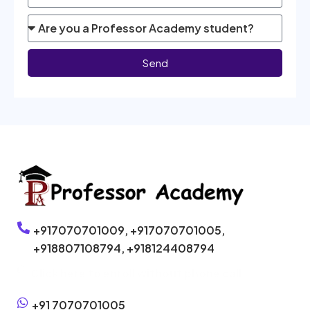
Send
+917070701009,
+917070701005,
+918807108794,
+918124408794
Click here to enroll without phone call
+91 7070701005