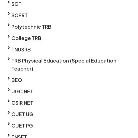
SGT
SCERT
Polytechnic TRB
College TRB
TNUSRB
TRB Physical Education (Special Education
Teacher)
BEO
UGC NET
CSIR NET
CUET UG
CUET PG
TNSET