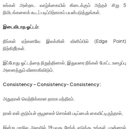
உங்கள் அன்றாட வாழ்க்கையில் கிடைக்கும் அந்தச் சிறு 5
நிமிடங்களைக் கூடப் படிப்பிற்காகப் பயன்படுத்துங்கள்.
இடைவிடாத ஓட்டம்:
நீங்கள் ஏற்கனவே இலக்கின் விளிம்பில் (Edge Point)
நிற்கிறீர்கள்.
இப்போது ஓட்டத்தை நிறுத்தினால், இதுவரை நீங்கள் போட்ட உழைப்பு
அனைத்தும் வீணாகிவிடும்.
Consistency – Consistency- Consistency:
அதுதான் வெற்றிக்கான தாரக மந்திரம்.
நான் என் குடும்பச் சூழலைச் சொல்லி படிப்பைக் கைவிட்டிருந்தால்,
இன்று மாநில அளவில் 19-வது ரேங்க் எடுத்து உங்கள் முன்னால்