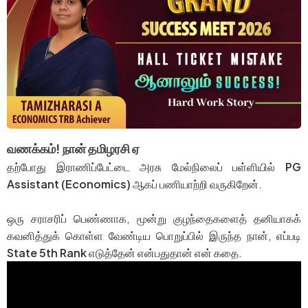
வணக்கம்! நான் தமிழரசி ஏ
தற்போது இராணிப்பேட்டை அரசு மேல்நிலைப் பள்ளியில்
PG
Assistant (Economics)
ஆகப் பணியாற்றி வருகிறேன்.
ஒரு சராசரிப் பெண்ணாக, மூன்று குழந்தைகளைத் தனியாகக்
கவனித்துக் கொள்ள வேண்டிய பொறுப்பில் இருந்த நான், எப்படி
State 5th Rank
எடுத்தேன் என்பதுதான் என் கதை.