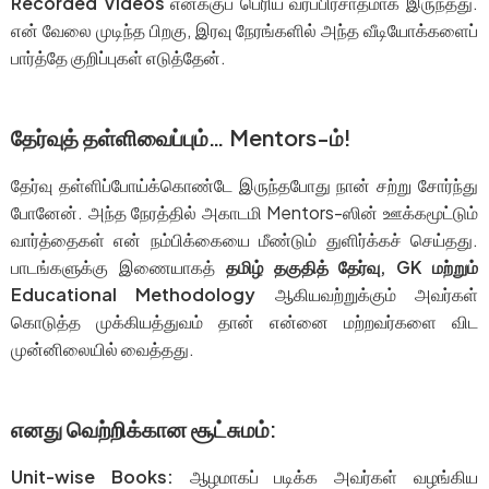
Recorded Videos
எனக்குப் பெரிய வரப்பிரசாதமாக இருந்தது.
என் வேலை முடிந்த பிறகு, இரவு நேரங்களில் அந்த வீடியோக்களைப்
பார்த்தே குறிப்புகள் எடுத்தேன்.
தேர்வுத் தள்ளிவைப்பும்… Mentors-ம்!
தேர்வு தள்ளிப்போய்க்கொண்டே இருந்தபோது நான் சற்று சோர்ந்து
போனேன். அந்த நேரத்தில் அகாடமி Mentors-ஸின் ஊக்கமூட்டும்
வார்த்தைகள் என் நம்பிக்கையை மீண்டும் துளிர்க்கச் செய்தது.
பாடங்களுக்கு இணையாகத்
தமிழ் தகுதித் தேர்வு, GK மற்றும்
Educational Methodology
ஆகியவற்றுக்கும் அவர்கள்
கொடுத்த முக்கியத்துவம் தான் என்னை மற்றவர்களை விட
முன்னிலையில் வைத்தது.
எனது வெற்றிக்கான சூட்சுமம்:
Unit-wise Books:
ஆழமாகப் படிக்க அவர்கள் வழங்கிய