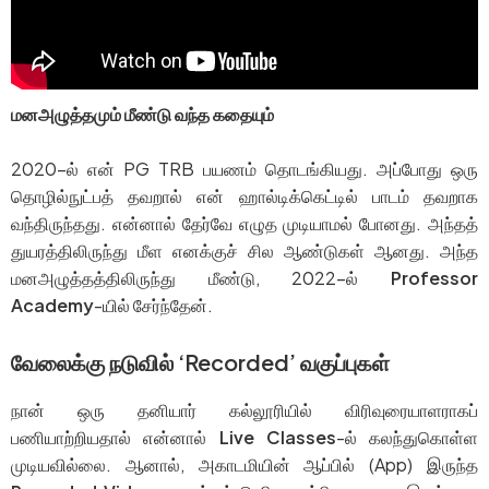
மனஅழுத்தமும் மீண்டு வந்த கதையும்
2020-ல் என் PG TRB பயணம் தொடங்கியது. அப்போது ஒரு
தொழில்நுட்பத் தவறால் என் ஹால்டிக்கெட்டில் பாடம் தவறாக
வந்திருந்தது. என்னால் தேர்வே எழுத முடியாமல் போனது. அந்தத்
துயரத்திலிருந்து மீள எனக்குச் சில ஆண்டுகள் ஆனது. அந்த
மனஅழுத்தத்திலிருந்து மீண்டு, 2022-ல்
Professor
Academy
-யில் சேர்ந்தேன்.
வேலைக்கு நடுவில் ‘Recorded’ வகுப்புகள்
நான் ஒரு தனியார் கல்லூரியில் விரிவுரையாளராகப்
பணியாற்றியதால் என்னால்
Live Classes
-ல் கலந்துகொள்ள
முடியவில்லை. ஆனால், அகாடமியின் ஆப்பில் (App) இருந்த