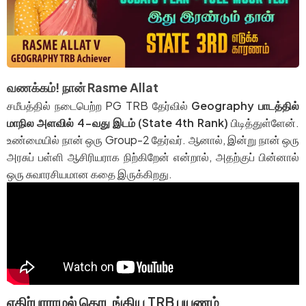
வணக்கம்! நான் Rasme Allat
சமீபத்தில் நடைபெற்ற PG TRB தேர்வில்
Geography பாடத்தில்
மாநில அளவில் 4-வது இடம் (State 4th Rank)
பிடித்துள்ளேன்.
உண்மையில் நான் ஒரு Group-2 தேர்வர். ஆனால், இன்று நான் ஒரு
அரசுப் பள்ளி ஆசிரியராக நிற்கிறேன் என்றால், அதற்குப் பின்னால்
ஒரு சுவாரசியமான கதை இருக்கிறது.
எதிர்பாராமல் தொடங்கிய TRB பயணம்