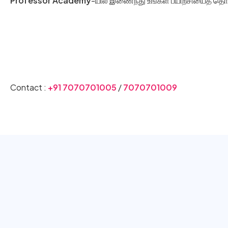
Professor Academy
-யில் இணைந்து உங்கள் பயிற்சியைத் தொ
Visit Our Website
Contact :
+91 7070701005
/
7070701009