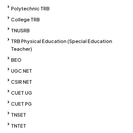
Polytechnic TRB
College TRB
TNUSRB
TRB Physical Education (Special Education
Teacher)
BEO
UGC NET
CSIR NET
CUET UG
CUET PG
TNSET
TNTET