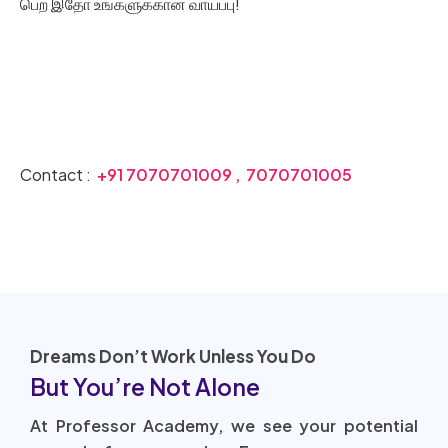
பெற இதோ உங்களுக்கான வாய்ப்பு!
Join our PG TRB Coaching Classes today
Contact :
+91 7070701009 ,
7070701005
Dreams Don’t Work Unless You Do
But You’re Not Alone
At Professor Academy, we see your potential