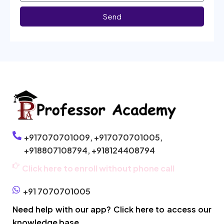
Send
+917070701009,
+917070701005,
+918807108794,
+918124408794
Click here to enroll without phone call
+91 7070701005
Need help with our app? Click here to access our
knowledge base