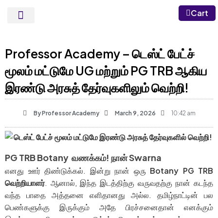
Cart
Current Affairs
Campus Engagement
Professor Academy – டெஸ்ட் பேட்ச்
மூலம் மட்டுமே UG மற்றும் PG TRB ஆகிய
இரண்டு அரசுத் தேர்வுகளிலும் வெற்றி!
By
Professor Academy
March 9, 2026
10:42 am
PG TRB Botany வணக்கம்! நான் Swarna
எனது ஊர் திண்டுக்கல். இன்று நான் ஒரு
Botany PG TRB
வெற்றியாளர்
. ஆனால், இந்த இடத்திற்கு வருவதற்கு நான் கடந்த
வந்த பாதை அத்தனை எளிதானது அல்ல. தமிழ்நாட்டின் பல
பெண்களுக்கு இருக்கும் அதே பிரச்சனைதான் எனக்கும்