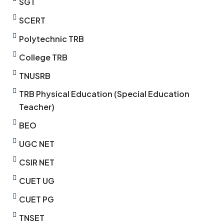
SGT
SCERT
Polytechnic TRB
College TRB
TNUSRB
TRB Physical Education (Special Education
Teacher)
BEO
UGC NET
CSIR NET
CUET UG
CUET PG
TNSET