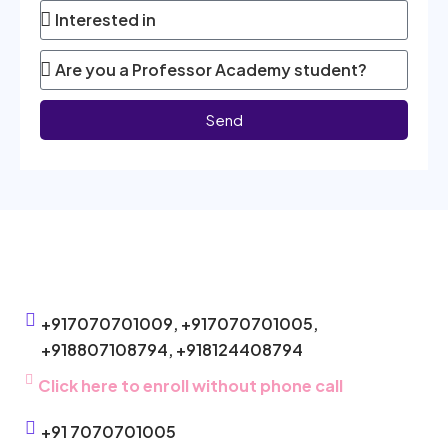
Send
+917070701009,
+917070701005,
+918807108794,
+918124408794
Click here to enroll without phone call
+91 7070701005