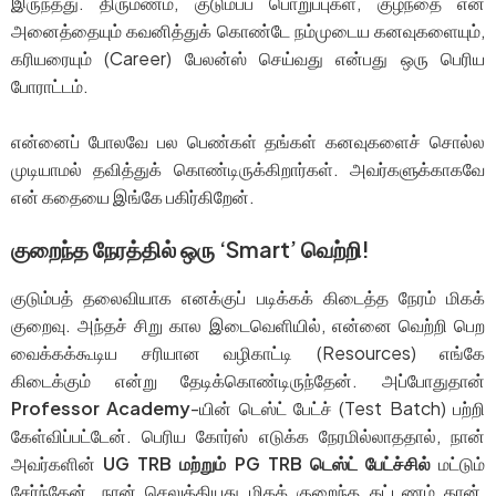
இருந்தது. திருமணம், குடும்பப் பொறுப்புகள், குழந்தை என
அனைத்தையும் கவனித்துக் கொண்டே நம்முடைய கனவுகளையும்,
கரியரையும் (Career) பேலன்ஸ் செய்வது என்பது ஒரு பெரிய
போராட்டம்.
என்னைப் போலவே பல பெண்கள் தங்கள் கனவுகளைச் சொல்ல
முடியாமல் தவித்துக் கொண்டிருக்கிறார்கள். அவர்களுக்காகவே
என் கதையை இங்கே பகிர்கிறேன்.
குறைந்த நேரத்தில் ஒரு ‘Smart’ வெற்றி!
குடும்பத் தலைவியாக எனக்குப் படிக்கக் கிடைத்த நேரம் மிகக்
குறைவு. அந்தச் சிறு கால இடைவெளியில், என்னை வெற்றி பெற
வைக்கக்கூடிய சரியான வழிகாட்டி (Resources) எங்கே
கிடைக்கும் என்று தேடிக்கொண்டிருந்தேன். அப்போதுதான்
Professor Academy
-யின் டெஸ்ட் பேட்ச் (Test Batch) பற்றி
கேள்விப்பட்டேன். பெரிய கோர்ஸ் எடுக்க நேரமில்லாததால், நான்
அவர்களின்
UG TRB மற்றும் PG TRB டெஸ்ட் பேட்ச்சில்
மட்டும்
சேர்ந்தேன். நான் செலுத்தியது மிகக் குறைந்த கட்டணம் தான்,