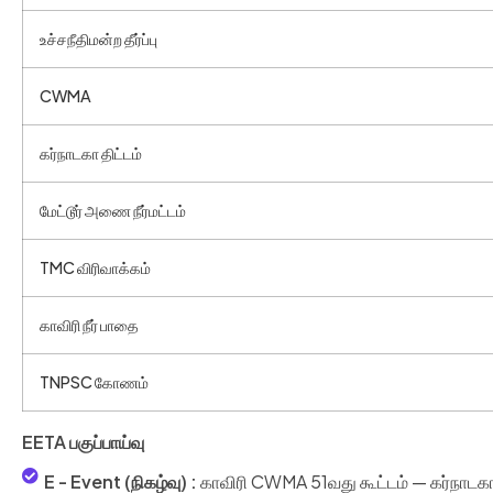
உச்சநீதிமன்ற தீர்ப்பு
CWMA
கர்நாடகா திட்டம்
மேட்டூர் அணை நீர்மட்டம்
TMC விரிவாக்கம்
காவிரி நீர் பாதை
TNPSC கோணம்
EETA பகுப்பாய்வு
E - Event (நிகழ்வு) :
காவிரி CWMA 51வது கூட்டம் — கர்நாடகா