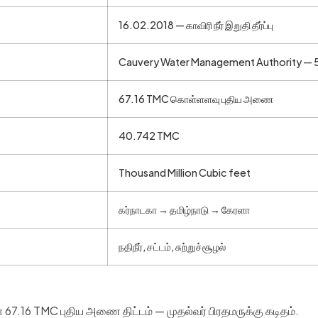
16.02.2018 — காவிரி நீர் இறுதி தீர்ப்பு
Cauvery Water Management Authority — 51
67.16 TMC கொள்ளளவு புதிய அணை
40.742 TMC
Thousand Million Cubic feet
கர்நாடகா → தமிழ்நாடு → கேரளா
நதிநீர், சட்டம், சுற்றுச்சூழல்
 67.16 TMC புதிய அணை திட்டம் — முதல்வர் பிரதமருக்கு கடிதம்.