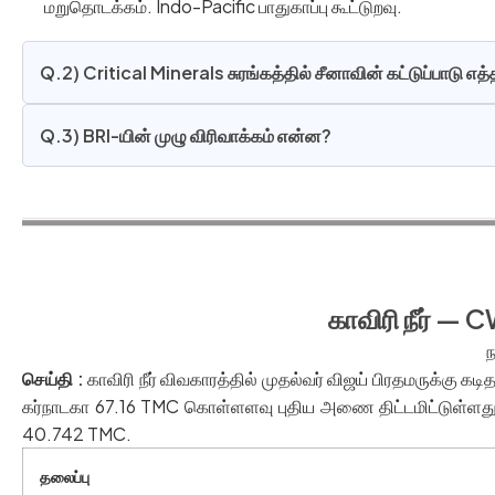
மறுதொடக்கம். Indo-Pacific பாதுகாப்பு கூட்டுறவு.
Q.2) Critical Minerals சுரங்கத்தில் சீனாவின் கட்டுப்பாடு 
Q.3) BRI-யின் முழு விரிவாக்கம் என்ன?
காவிரி நீர் —
ந
செய்தி
:
காவிரி நீர் விவகாரத்தில் முதல்வர் விஜய் பிரதமருக்கு கடி
கர்நாடகா 67.16 TMC கொள்ளளவு புதிய அணை திட்டமிட்டுள்ளது
40.742 TMC.
தலைப்பு