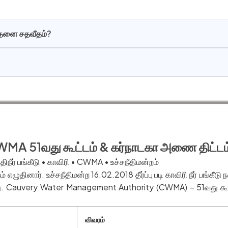
எத்தனை சதவீதம்?
 CWMA 51வது கூட்டம் & கர்நாடகா அணை திட்டம
திநீர் பங்கீடு • காவிரி • CWMA • உச்சநீதிமன்றம்
தம் எழுதினார். உச்சநீதிமன்ற 16.02.2018 தீர்ப்பு படி காவிரி நீர் பங்க
. Cauvery Water Management Authority (CWMA) – 51வது கூட்டம
விவரம்