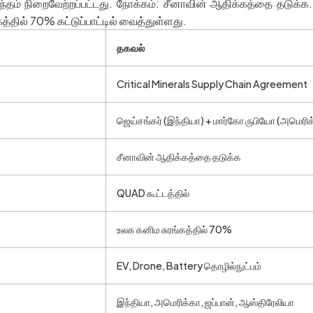
ந்தம் நிறைவேற்றப்பட்டது. நோக்கம்: சீனாவின் ஆதிக்கத்தை தடுக்க.
ில் 70% கட்டுப்பாட்டில் வைத்துள்ளது.
தகவல்
Critical Minerals Supply Chain Agreement
ஜெய்சங்கர் (இந்தியா) + மார்கோ ருபியோ (அமெரிக
சீனாவின் ஆதிக்கத்தை தடுக்க
QUAD கூட்டத்தில்
உலக கனிம சுரங்கத்தில் 70%
EV, Drone, Battery தொழில்நுட்பம்
இந்தியா, அமெரிக்கா, ஜப்பான், ஆஸ்திரேலியா