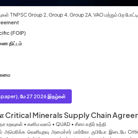
வுகள் TNPSC Group 2, Group 4, Group 2A, VAO மற்றும் பிற போட்டி
greement
ific (FOIP)
ணை திட்டம்
தலைமை
paper), மே 27 2026 இதழ்கள்
ா Critical Minerals Supply Chain Agre
ேச உறவுகள் • கனிம வளம் • QUAD • சீனா எதிர் உத்தி
றும் அமெரிக்க வெளியுறவு அமைச்சர் மார்கோ ருபியோ இடையே Cri