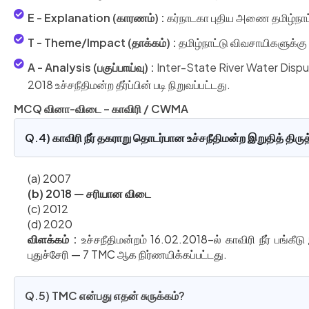
E - Explanation (காரணம்) :
கர்நாடகா புதிய அணை தமிழ்நாட்
T - Theme/Impact (தாக்கம்) :
தமிழ்நாட்டு விவசாயிகளுக்கு நீர
A - Analysis (பகுப்பாய்வு) :
Inter-State River Water Dispu
2018 உச்சநீதிமன்ற தீர்ப்பின் படி நிறுவப்பட்டது.
MCQ வினா-விடை – காவிரி / CWMA
Q.4) காவிரி நீர் தகராறு தொடர்பான உச்சநீதிமன்ற இறுதித் திருத்த
(a) 2007
(b) 2018 —
சரியான
விடை
(c) 2012
(d) 2020
விளக்கம்
:
உச்சநீதிமன்றம் 16.02.2018-ல் காவிரி நீர் பங
புதுச்சேரி — 7 TMC ஆக நிர்ணயிக்கப்பட்டது.
Q.5) TMC என்பது எதன் சுருக்கம்?