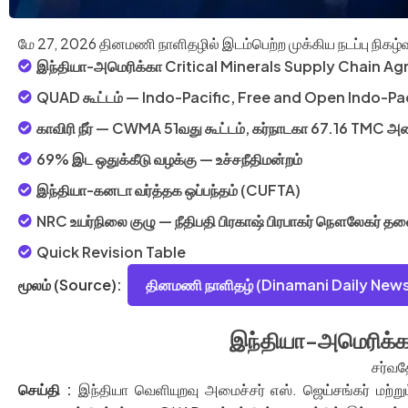
மே 27, 2026 தினமணி நாளிதழில் இடம்பெற்ற முக்கிய நடப்பு நிகழ்
இந்தியா-அமெரிக்கா Critical Minerals Supply Chain A
QUAD கூட்டம் — Indo-Pacific, Free and Open Indo-Pac
காவிரி நீர் — CWMA 51வது கூட்டம், கர்நாடகா 67.16 TMC அ
69% இட ஒதுக்கீடு வழக்கு — உச்சநீதிமன்றம்
இந்தியா-கனடா வர்த்தக ஒப்பந்தம் (CUFTA)
NRC உயர்நிலை குழு — நீதிபதி பிரகாஷ் பிரபாகர் நௌலேகர் 
Quick Revision Table
தினமணி நாளிதழ் (Dinamani Daily News
மூலம் (Source):
இந்தியா-அமெரிக்க
சர்வத
செய்தி
:
இந்தியா வெளியுறவு அமைச்சர் எஸ். ஜெய்சங்கர் மற்