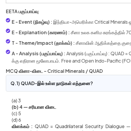
EETA பகுப்பாய்வு
E - Event (நிகழ்வு) :
இந்தியா-அமெரிக்கா Critical Minerals 
E - Explanation (காரணம்) :
சீனா உலக கனிம சுரங்கத்தில் 7
T - Theme/Impact (தாக்கம்) :
சீனாவின் ஆதிக்கத்தை குறைக
A - Analysis (பகுப்பாய்வு) :
Analysis (பகுப்பாய்வு) : QUAD =
க்கு எதிரான மூலோபாயம். Free and Open Indo-Pacific (F
MCQ வினா-விடை – Critical Minerals / QUAD
Q.1) QUAD-இல் உள்ள நாடுகள் எத்தனை?
(a) 3
(b) 4 —
சரியான
விடை
(c) 5
(d) 6
விளக்கம்
:
QUAD = Quadrilateral Security Dialogue — 