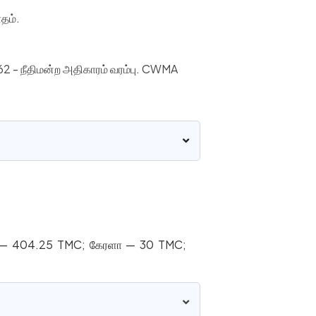
தம்.
62 - நீதிமன்ற அதிகாரம் வரம்பு. CWMA
்நாடு — 404.25 TMC; கேரளா — 30 TMC;