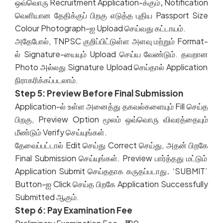
ஒவ்வொரு
Recruitment Application-
க்கும்
,
Notification
வெளியான
தேதிக்குப்
பிறகு
எடுத்த
புதிய
Passport Size
Colour Photograph-
ஐ
Upload
செய்வது
கட்டாயம்
.
அதேபோல்
, TNPSC
குறிப்பிட்டுள்ள
அளவு
மற்றும்
Format-
ல்
Signature-
யையும்
Upload
செய்ய
வேண்டும்
.
தவறான
Photo
அல்லது
Signature Upload
செய்தால்
Application
நிராகரிக்கப்படலாம்
.
Step 5: Preview Before Final Submission
Application-
ல்
உள்ள
அனைத்து
தகவல்களையும்
Fill
செய்த
பிறகு
, Preview Option
மூலம்
ஒவ்வொரு
விவரத்தையும்
மீண்டும்
Verify
செய்யுங்கள்
.
தேவைப்பட்டால்
Edit
செய்து
Correct
செய்து
,
அதன்
பிறகே
Final Submission
செய்யுங்கள்
. Preview
பார்த்தது
மட்டும்
Application Submit
செய்ததாக
கருதப்படாது
.
‘SUBMIT’
Button-
ஐ
Click
செய்த
பிறகே
Application Successfully
Submitted
ஆகும்
.
Step 6: Pay Examination Fee