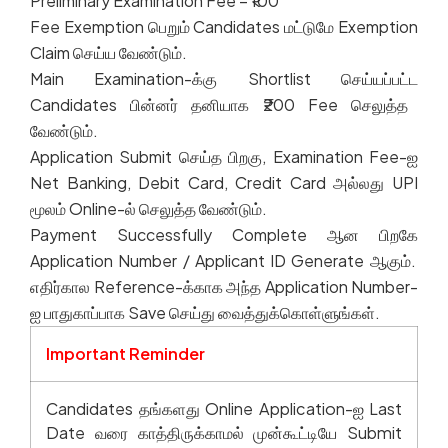
Preliminary Examination Fee – ₹100
Fee Exemption
பெறும்
Candidates
மட்டுமே
Exemption
Claim
செய்ய
வேண்டும்
.
Main Examination-
க்கு
Shortlist
செய்யப்பட்ட
Candidates
பின்னர்
தனியாக
₹200
Fee
செலுத்த
வேண்டும்
.
Application Submit
செய்த
பிறகு
, Examination Fee-
ஐ
Net Banking, Debit Card, Credit Card
அல்லது
UPI
மூலம்
Online-
ல்
செலுத்த
வேண்டும்
.
Payment Successfully Complete
ஆன
பிறகே
Application Number / Applicant ID Generate
ஆகும்
.
எதிர்கால
Reference-
க்காக
அந்த
Application Number-
ஐ
பாதுகாப்பாக
Save
செய்து
வைத்துக்கொள்ளுங்கள்
.
Important Reminder
Candidates
தங்களது
Online Application-
ஐ
Last
Date
வரை
காத்திருக்காமல்
முன்கூட்டியே
Submit