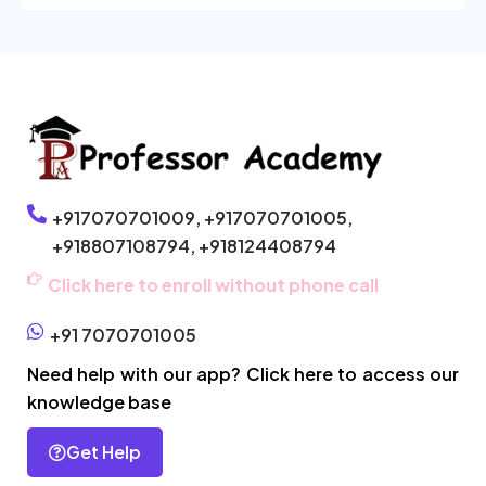
+917070701009,
+917070701005,
+918807108794,
+918124408794
Click here to enroll without phone call
+91 7070701005
Need help with our app? Click here to access our
knowledge base
Get Help