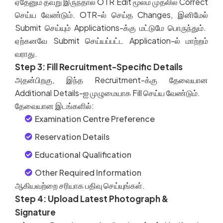
ஏதேனும்
தவறு
இருந்தால்
OTR Edit
மூலம்
முதலில்
Correct
செய்ய
வேண்டும்
. OTR-
ல்
செய்த
Changes,
இனிமேல்
Submit
செய்யும்
Applications-
க்கு
மட்டுமே
பொருந்தும்
.
ஏற்கனவே
Submit
செய்யப்பட்ட
Application-
ல்
மாற்றம்
வராது
.
Step 3: Fill Recruitment-Specific Details
அதன்பிறகு
,
இந்த
Recruitment-
க்கு
தேவையான
Additional Details-
ஐ
முழுமையாக
Fill
செய்ய
வேண்டும்
.
தேவையான
இடங்களில்
:
Examination Centre Preference
Reservation Details
Educational Qualification
Other Required Information
ஆகியவற்றை
சரியாக
பதிவு
செய்யுங்கள்
.
Step 4: Upload Latest Photograph &
Signature