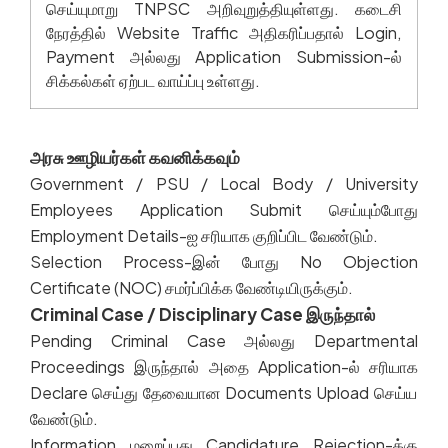
செய்யுமாறு
TNPSC
அறிவுறுத்தியுள்ளது
.
கடைசி
நேரத்தில்
Website Traffic
அதிகரிப்பதால்
Login,
Payment
அல்லது
Application Submission-
ல்
சிக்கல்கள்
ஏற்பட
வாய்ப்பு
உள்ளது
.
அரசு ஊழியர்கள் கவனிக்கவும்
Government / PSU / Local Body / University
Employees Application Submit
செய்யும்போது
Employment Details-
ஐ
சரியாக
குறிப்பிட
வேண்டும்
.
Selection Process-
இன்
போது
No Objection
Certificate (NOC)
சமர்ப்பிக்க
வேண்டியிருக்கும்
.
Criminal Case / Disciplinary Case இருந்தால்
Pending Criminal Case
அல்லது
Departmental
Proceedings
இருந்தால்
அதை
Application-
ல்
சரியாக
Declare
செய்து
தேவையான
Documents Upload
செய்ய
வேண்டும்
.
Information
மறைப்பது
Candidature Rejection-
க்கு