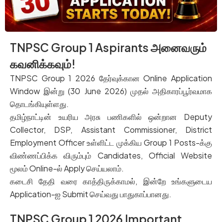
TNPSC Group 1 Aspirants அனைவரும்
கவனிக்கவும்!
TNPSC Group 1 2026
தேர்வுக்கான
Online Application
Window
இன்று
(30 June 2026)
முதல்
அதிகாரப்பூர்வமாக
தொடங்கியுள்ளது
.
தமிழ்நாட்டின்
உயரிய
அரசு
பணிகளில்
ஒன்றான
Deputy
Collector, DSP, Assistant Commissioner, District
Employment Officer
உள்ளிட்ட
முக்கிய
Group 1 Posts-
க்கு
விண்ணப்பிக்க
விரும்பும்
Candidates,
Official Website
மூலம்
Online-ல்
Apply
செய்யலாம்
.
கடைசி
தேதி
வரை
காத்திருக்காமல்
,
இன்றே
உங்களுடைய
Application-
ஐ
Submit
செய்வது
பாதுகாப்பானது
.
TNPSC Group 1 2026 Important