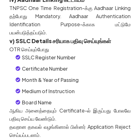
TNPSC One Time Registration-
க்கு
Aadhaar Linking
தற்போது
Mandatory.
Aadhaar Authentication
Identification Purpose-
க்காக
மட்டுமே
பயன்படுத்தப்படும்
.
v) SSLC Details சரியாக பதிவு செய்யுங்கள்
OTR
செய்யும்போது
SSLC Register Number
Certificate Number
Month & Year of Passing
Medium of Instruction
Board Name
ஆகிய
அனைத்தையும்
Certificate-
ல்
இருப்பது
போலவே
பதிவு
செய்ய
வேண்டும்
.
தவறான
தகவல்
வழங்கினால்
பின்னர்
Application Reject
செய்யப்படலாம்
.