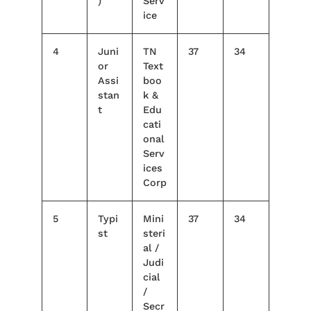
)
Serv
ice
4
Juni
TN
37
34
or
Text
Assi
boo
stan
k &
t
Edu
cati
onal
Serv
ices
Corp
5
Typi
Mini
37
34
st
steri
al /
Judi
cial
/
Secr