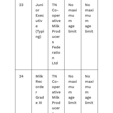
23
Juni
TN
No
No
or
Co-
maxi
maxi
Exec
oper
mu
mu
utiv
ative
m
m
e
Milk
age
age
(Typi
Prod
limit
limit
ng)
ucer
s
Fede
ratio
n
Ltd
24
Milk
TN
No
No
Rec
Co-
maxi
maxi
orde
oper
mu
mu
r
ative
m
m
Grad
Milk
age
age
e III
Prod
limit
limit
ucer