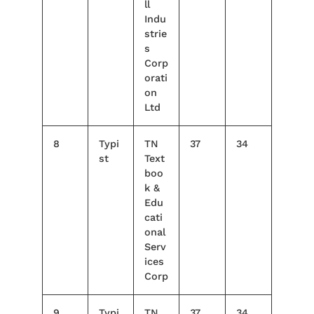
ll
Indu
strie
s
Corp
orati
on
Ltd
8
Typi
TN
37
34
st
Text
boo
k &
Edu
cati
onal
Serv
ices
Corp
9
Typi
TN
37
34