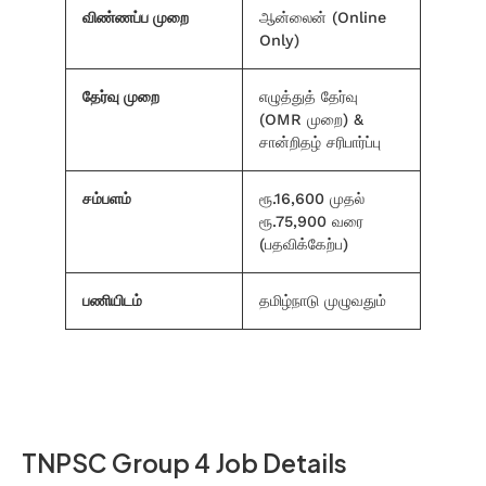
விண்ணப்ப முறை
ஆன்லைன் (Online
Only)
தேர்வு முறை
எழுத்துத் தேர்வு
(OMR முறை) &
சான்றிதழ் சரிபார்ப்பு
சம்பளம்
ரூ.16,600 முதல்
ரூ.75,900 வரை
(பதவிக்கேற்ப)
பணியிடம்
தமிழ்நாடு முழுவதும்
TNPSC Group 4 Job Details