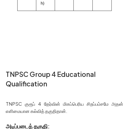
h)
TNPSC Group IV – VAO Age Limit and Education
Qualification
TNPSC Group 4 Educational
Qualification
TNPSC குரூப் 4 தேர்வின் மிகப்பெரிய சிறப்பம்சமே அதன்
எளிமையான கல்வித் தகுதிதான்.
அடிப்படைத் தகுதி: