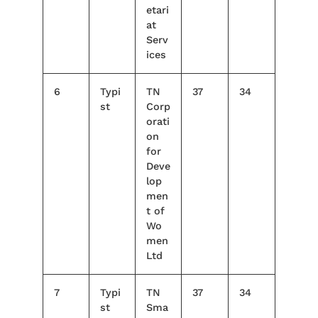
etari
at
Serv
ices
6
Typi
TN
37
34
st
Corp
orati
on
for
Deve
lop
men
t of
Wo
men
Ltd
7
Typi
TN
37
34
st
Sma