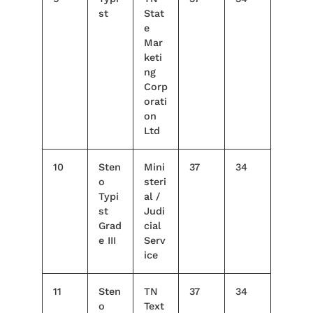
st
Stat
e
Mar
keti
ng
Corp
orati
on
Ltd
10
Sten
Mini
37
34
o
steri
Typi
al /
st
Judi
Grad
cial
e III
Serv
ice
11
Sten
TN
37
34
o
Text