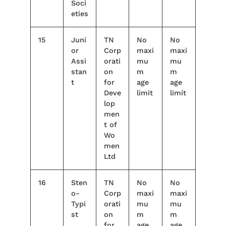
Soci
eties
15
Juni
TN
No
No
or
Corp
maxi
maxi
Assi
orati
mu
mu
stan
on
m
m
t
for
age
age
Deve
limit
limit
lop
men
t of
Wo
men
Ltd
16
Sten
TN
No
No
o-
Corp
maxi
maxi
Typi
orati
mu
mu
st
on
m
m
for
age
age