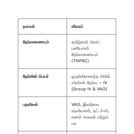
தகவல்
விவரம்
தேர்வாணையம்
தமிழ்நாடு அரசுப்
பணியாளர்
தேர்வாணையம்
(TNPSC)
தேர்வின் பெயர்
ஒருங்கிணைந்த சிவில்
சர்வீசஸ் தேர்வு – IV
(Group IV & VAO)
பதவிகள்
VAO, இளநிலை
உதவியாளர், தட்டச்சர்,
வனக் காவலர் மற்றும்
பல