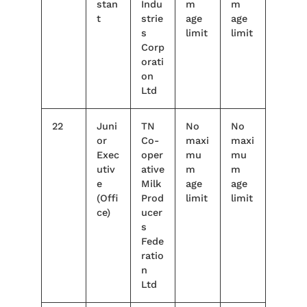
stan
Indu
m
m
t
strie
age
age
s
limit
limit
Corp
orati
on
Ltd
22
Juni
TN
No
No
or
Co-
maxi
maxi
Exec
oper
mu
mu
utiv
ative
m
m
e
Milk
age
age
(Offi
Prod
limit
limit
ce)
ucer
s
Fede
ratio
n
Ltd