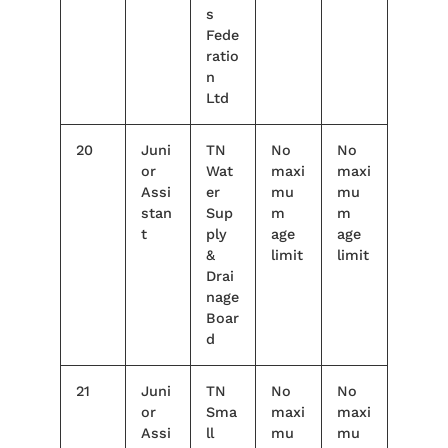
s
Fede
ratio
n
Ltd
20
Juni
TN
No
No
or
Wat
maxi
maxi
Assi
er
mu
mu
stan
Sup
m
m
t
ply
age
age
&
limit
limit
Drai
nage
Boar
d
21
Juni
TN
No
No
or
Sma
maxi
maxi
Assi
ll
mu
mu