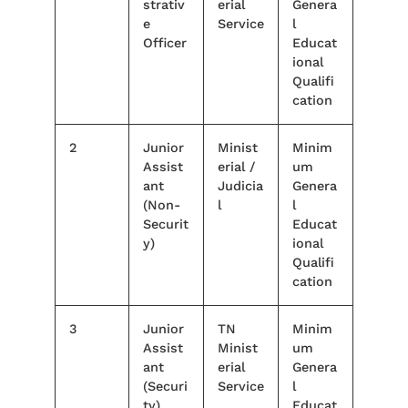
strativ
erial
Genera
e
Service
l
Officer
Educat
ional
Qualifi
cation
2
Junior
Minist
Minim
Assist
erial /
um
ant
Judicia
Genera
(Non-
l
l
Securit
Educat
y)
ional
Qualifi
cation
3
Junior
TN
Minim
Assist
Minist
um
ant
erial
Genera
(Securi
Service
l
ty)
Educat