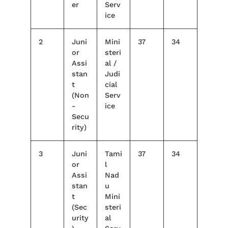
er
Serv
ice
2
Juni
Mini
37
34
or
steri
Assi
al /
stan
Judi
t
cial
(Non
Serv
-
ice
Secu
rity)
3
Juni
Tami
37
34
or
l
Assi
Nad
stan
u
t
Mini
(Sec
steri
urity
al