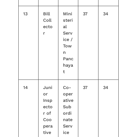
13
Bill
Mini
37
34
Coll
steri
ecto
al
r
Serv
ice /
Tow
n
Panc
haya
t
14
Juni
Co-
37
34
or
oper
Insp
ative
ecto
Sub
r of
ordi
Coo
nate
pera
Serv
tive
ice