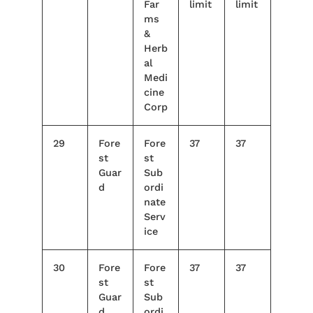
Far
limit
limit
ms
&
Herb
al
Medi
cine
Corp
29
Fore
Fore
37
37
st
st
Guar
Sub
d
ordi
nate
Serv
ice
30
Fore
Fore
37
37
st
st
Guar
Sub
d
ordi