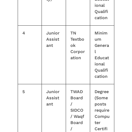
ional
Qualifi
cation
4
Junior
TN
Minim
Assist
Textbo
um
ant
ok
Genera
Corpor
l
ation
Educat
ional
Qualifi
cation
5
Junior
TWAD
Degree
Assist
Board
(Some
ant
/
posts
SIDCO
require
/ Waqf
Compu
Board
ter
/
Certifi