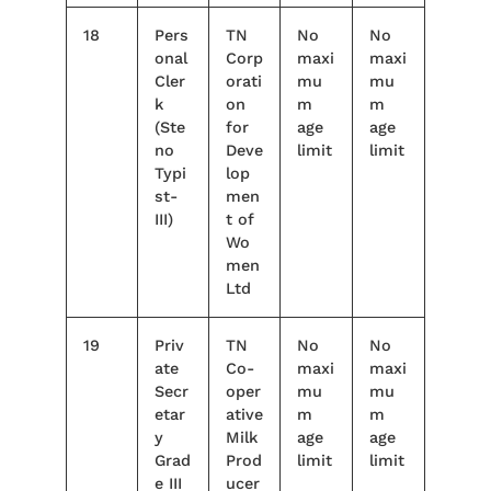
18
Pers
TN
No
No
onal
Corp
maxi
maxi
Cler
orati
mu
mu
k
on
m
m
(Ste
for
age
age
no
Deve
limit
limit
Typi
lop
st-
men
III)
t of
Wo
men
Ltd
19
Priv
TN
No
No
ate
Co-
maxi
maxi
Secr
oper
mu
mu
etar
ative
m
m
y
Milk
age
age
Grad
Prod
limit
limit
e III
ucer