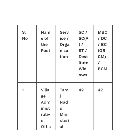
S.
Nam
Serv
SC /
MBC
No
e of
ice /
SC(A
/ DC
the
Orga
) /
/ BC
Post
niza
ST /
(OB
tion
Dest
CM)
itute
/
Wid
BCM
ows
1
Villa
Tami
42
42
ge
l
Adm
Nad
inist
u
rativ
Mini
e
steri
Offic
al