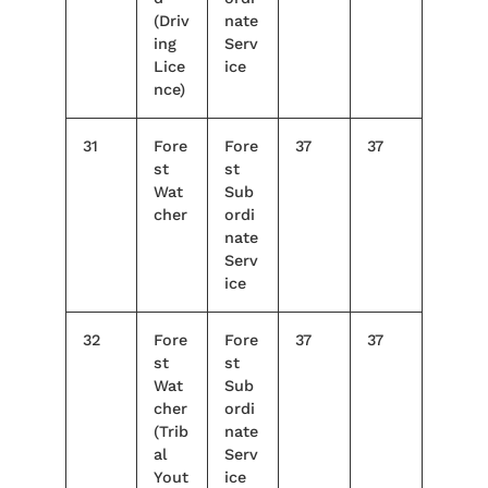
(Driv
nate
ing
Serv
Lice
ice
nce)
31
Fore
Fore
37
37
st
st
Wat
Sub
cher
ordi
nate
Serv
ice
32
Fore
Fore
37
37
st
st
Wat
Sub
cher
ordi
(Trib
nate
al
Serv
Yout
ice