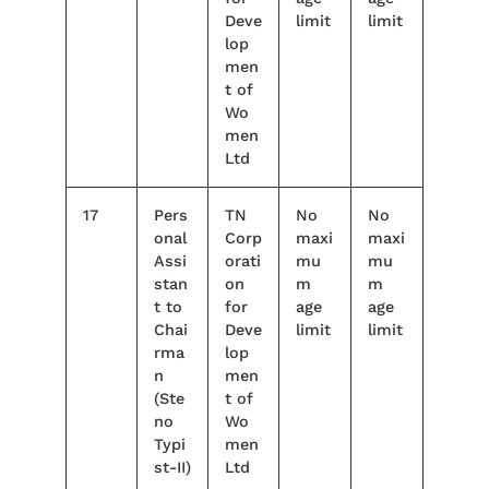
Deve
limit
limit
lop
men
t of
Wo
men
Ltd
17
Pers
TN
No
No
onal
Corp
maxi
maxi
Assi
orati
mu
mu
stan
on
m
m
t to
for
age
age
Chai
Deve
limit
limit
rma
lop
n
men
(Ste
t of
no
Wo
Typi
men
st-II)
Ltd