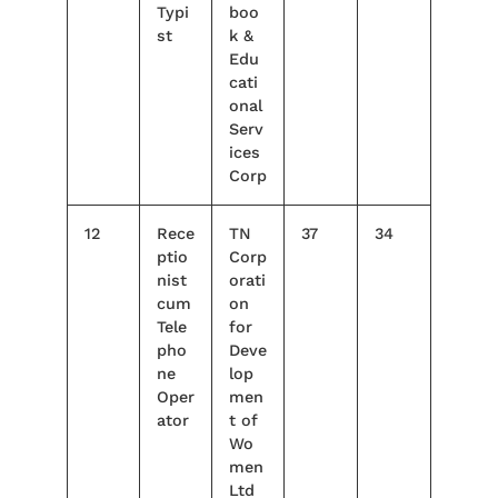
Typi
boo
st
k &
Edu
cati
onal
Serv
ices
Corp
12
Rece
TN
37
34
ptio
Corp
nist
orati
cum
on
Tele
for
pho
Deve
ne
lop
Oper
men
ator
t of
Wo
men
Ltd