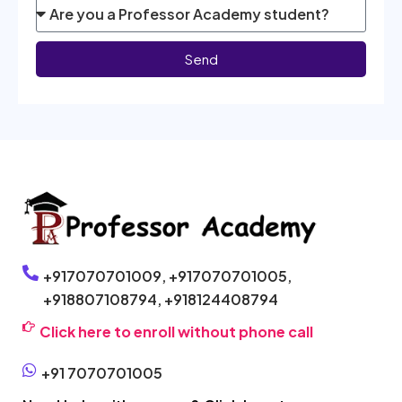
Send
+917070701009,
+917070701005,
+918807108794,
+918124408794
Click here to enroll without phone call
+91 7070701005