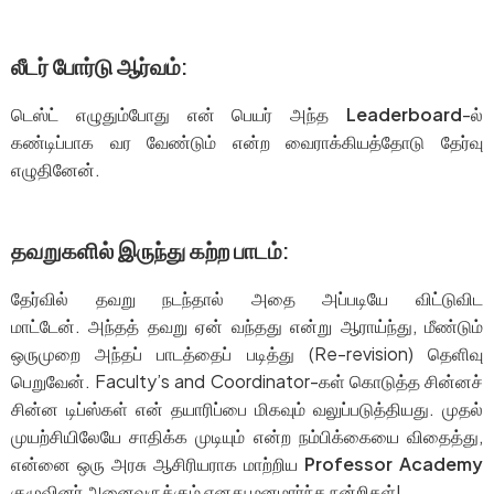
லீடர் போர்டு ஆர்வம்:
டெஸ்ட் எழுதும்போது என் பெயர் அந்த
Leaderboard
-ல்
கண்டிப்பாக வர வேண்டும் என்ற வைராக்கியத்தோடு தேர்வு
எழுதினேன்.
தவறுகளில் இருந்து கற்ற பாடம்:
தேர்வில் தவறு நடந்தால் அதை அப்படியே விட்டுவிட
மாட்டேன். அந்தத் தவறு ஏன் வந்தது என்று ஆராய்ந்து, மீண்டும்
ஒருமுறை அந்தப் பாடத்தைப் படித்து (Re-revision) தெளிவு
பெறுவேன். Faculty’s and Coordinator-கள் கொடுத்த சின்னச்
சின்ன டிப்ஸ்கள் என் தயாரிப்பை மிகவும் வலுப்படுத்தியது. முதல்
முயற்சியிலேயே சாதிக்க முடியும் என்ற நம்பிக்கையை விதைத்து,
என்னை ஒரு அரசு ஆசிரியராக மாற்றிய
Professor Academy
குழுவினர் அனைவருக்கும் எனது மனமார்ந்த நன்றிகள்!