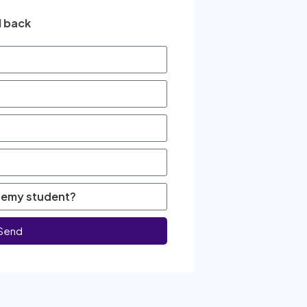
l back
Send