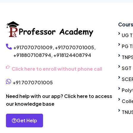
Cour
UG 
PG T
+917070701009,
+917070701005,
+918807108794,
+918124408794
TNP
SGT
Click here to enroll without phone call
SCE
+91 7070701005
Poly
Need help with our app? Click here to access
Coll
our knowledge base
TNU
Get Help