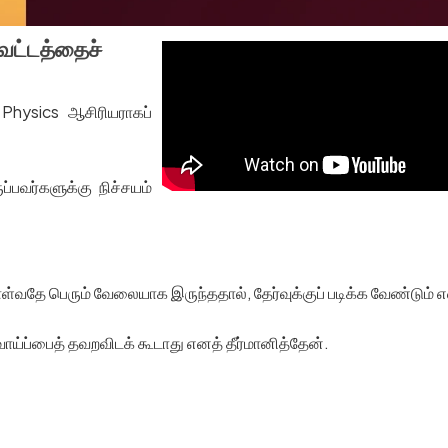
ாவட்டத்தைச்
Physics ஆசிரியராகப்
ப்பவர்களுக்கு நிச்சயம்
்வதே பெரும் வேலையாக இருந்ததால், தேர்வுக்குப் படிக்க வேண்டும
ாய்ப்பைத் தவறவிடக் கூடாது எனத் தீர்மானித்தேன்.