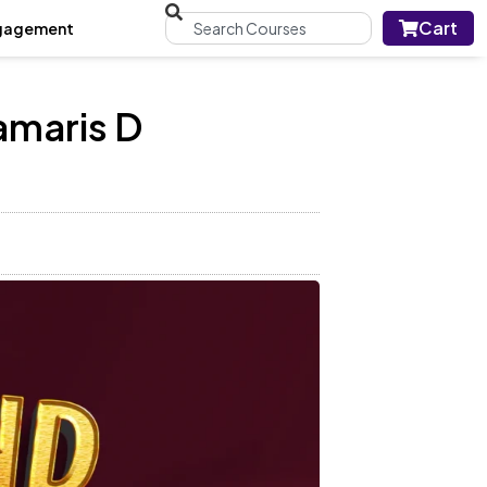
Cart
gagement
Damaris D