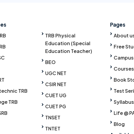
ses
Pages
TRB
TRB Physical
About u
Education (Special
RB
Free Stu
Education Teacher)
SC
Campus
BEO
Courses
UGC NET
RT
Book St
CSIR NET
technic TRB
Test Ser
CUET UG
ege TRB
Syllabus
CUET PG
SRB
Life @ P
TNSET
Blog
TNTET