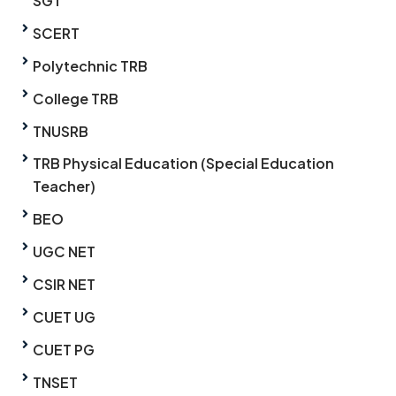
SGT
SCERT
Polytechnic TRB
College TRB
TNUSRB
TRB Physical Education (Special Education
Teacher)
BEO
UGC NET
CSIR NET
CUET UG
CUET PG
TNSET