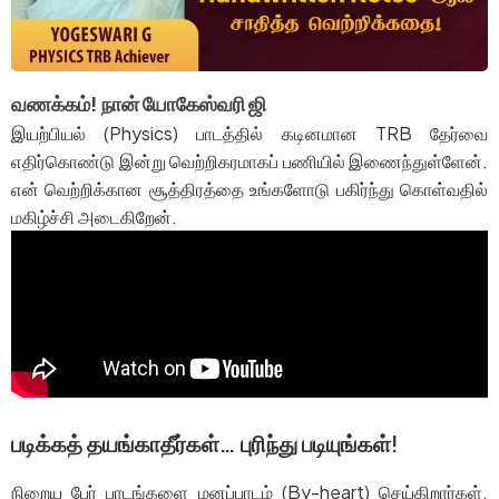
வணக்கம்! நான் யோகேஸ்வரி ஜி
இயற்பியல் (Physics) பாடத்தில் கடினமான TRB தேர்வை
எதிர்கொண்டு இன்று வெற்றிகரமாகப் பணியில் இணைந்துள்ளேன்.
என் வெற்றிக்கான சூத்திரத்தை உங்களோடு பகிர்ந்து கொள்வதில்
மகிழ்ச்சி அடைகிறேன்.
படிக்கத் தயங்காதீர்கள்… புரிந்து படியுங்கள்!
நிறைய பேர் பாடங்களை மனப்பாடம் (By-heart) செய்கிறார்கள்.