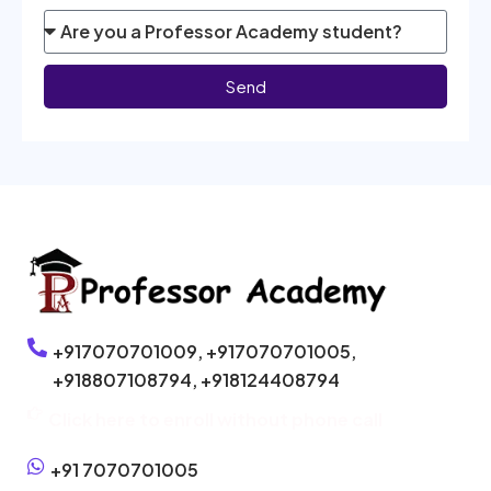
Send
+917070701009,
+917070701005,
+918807108794,
+918124408794
Click here to enroll without phone call
+91 7070701005