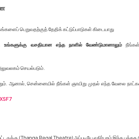
ணை
்களைப் பெறுவதற்குத் தேதிக் கட்டுப்பாடுகள் கிடையாது
கு
உங்களுக்கு வசதியான எந்த நாளில் வேண்டுமானாலும்
நீங்கள
லுவலகம் செயல்படும்.
ைபெறும். ஆனால், சென்னையில் நீங்கள் ஞாயிறு முதல் எந்த வேலை நாட்க
TXSF7
ேட்டருக்கு (Thanga Regal Theatre) அப்படியே எதிர்புறம் இந்த புத்