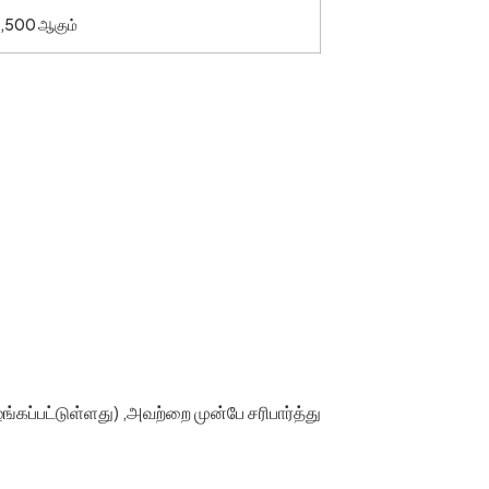
₹4,500 ஆகும்
கப்பட்டுள்ளது) ,அவற்றை முன்பே சரிபார்த்து