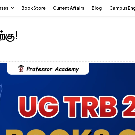
rses
Book Store
Current Affairs
Blog
Campus En
்கு!