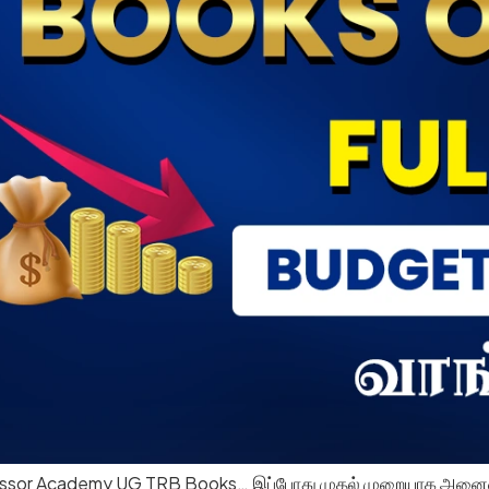
essor Academy UG TRB Books… இப்போது முதல் முறையாக அனைவரு