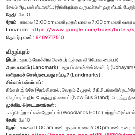
சேலம் நியூ பஸ் ஸ்டாண்ட்: இங்கிருந்து வருபவர்கள் ஒரு ஸ்டாப் பேரு
தேதி:
மே 10
நேரம் :
காலை 12:00 pm மணி முதல் மாலை 7:00 pm மணி வரை மட்டு
Location:
https://www.google.com/travel/hotels/
தொடர்பு எண் :
8489717510
விழுப்புரம்
இடம்
:
உதயம் கோச்சிங் சென்டர் (புத்தக விநியோக மையம்)
அடையாளம் (
Landmark) :
உதயம் கோச்சிங் சென்டர் (Udhayam C
எளிதாகச் சென்றடைவது எப்படி
? (Landmarks) :
சிக்னல் பஸ் ஸ்டாப் :
நீங்கள் இங்கே இறங்கினால், வெறும் 2 முதல் 3 நிமிடங்களில் நட
விழுப்புரம் புதிய பேருந்து நிலையம் (New Bus Stand): பேருந்து நில
முக்கிய அடையாளங்கள் :
புகழ்பெற்ற வுட்லஸ் ஹோட்டல் (Woodlands Hotel) மற்றும் அஸ்வின
தேதி:
மே 10
நேரம் :
காலை 11:00 am மணி முதல் மாலை 6:00 pm மணி வரை மட்டு
Location:
https://maps.app.goo.gl/1RUNVRKKtdsm