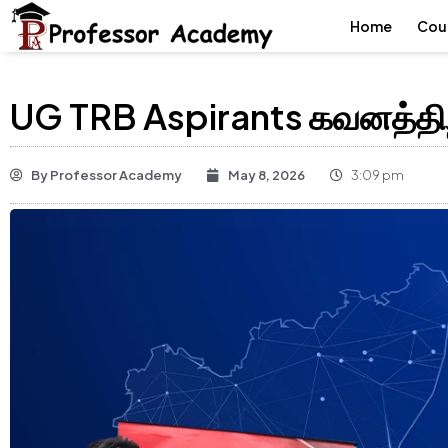
Home
Cou
UG TRB Aspirants கவனத்திற
By
Professor Academy
May 8, 2026
3:09 pm