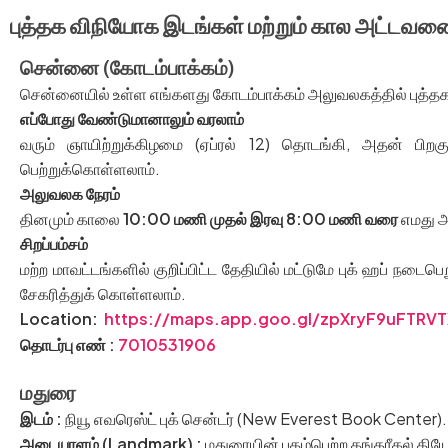
புத்தக விநியோக இடங்கள் மற்றும் கால அட்டவ
சென்னை (கோடம்பாக்கம்)
சென்னையில் உள்ள எங்களது கோடம்பாக்கம் அலுவலகத்தில் புத்தகங
எப்போது வேண்டுமானாலும் வரலாம்
வரும் ஞாயிற்றுக்கிழமை (ஏப்ரல் 12) தொடங்கி, அதன் பிற
பெற்றுக்கொள்ளலாம்.
அலுவலக நேரம்
தினமும் காலை
10:00 மணி முதல் இரவு 8:00 மணி வரை
எமது அ
சிறப்பம்சம்
மற்ற மாவட்டங்களில் குறிப்பிட்ட தேதியில் மட்டுமே புக் ஹப் நட
சேகரித்துக் கொள்ளலாம்.
Location:
https://maps.app.goo.gl/zpXryF9uFTRV
தொடர்பு எண் :
7010531906
மதுரை
இடம்
:
நியூ எவரெஸ்ட் புக் சென்டர் (New Everest Book Center).
அடையாளம் (
Landmark) :
மதுரையின் புகழ்பெற்ற தங்கரீகல் திய