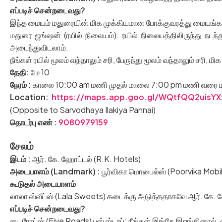
எப்படிச் சென்றடைவது
?
இந்த மையம் மதுரையின் மிக முக்கியமான போக்குவரத்து மையங்க
மதுரை ஜங்ஷன் (ரயில் நிலையம்): ரயில் நிலையத்திலிருந்து நடந்த
அடைந்துவிடலாம்.
நீங்கள் ரயில் மூலம் வந்தாலும் சரி, பேருந்து மூலம் வந்தாலும் சரி
தேதி:
மே 10
நேரம் :
காலை 10:00 am மணி முதல் மாலை 7:00 pm மணி வரை மட்டு
Location:
https://maps.app.goo.gl/WQtfQQ2uisY
(Opposite to Sarvodhaya Ilakiya Pannai)
தொடர்பு எண் :
9080979159
சேலம்
இடம்
:
ஆர். கே. ஹோட்டல் (R.K. Hotels)
அடையாளம் (
Landmark) :
பூர்விகா மொபைல்ஸ் (Poorvika Mobil
கூடுதல் அடையாளம்
லாலா ஸ்வீட்ஸ் (Lala Sweets) கடைக்கு அடுத்ததாகவே ஆர். கே
எப்படிச் சென்றடைவது
?
பை ரோட்ஸ் (Five Roads) பஸ் ஸ்டாப்: நீங்கள் இங்கே இறங்கினா