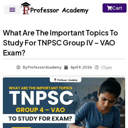
Cart
What Are The Important Topics To
Study For TNPSC Group IV – VAO
Exam?
By
Professor Academy
April 9, 2026
1:11 pm