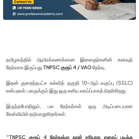
தமிழகத்தில் ஆயிரக்கணக்கான இளைஞர்களின் கனவுத்
தேர்வாக இருப்பது
TNPSC குரூப் 4 / VAO
தேர்வு.
இதன் குறைந்தபட்ச கல்வித் தகுதி 10-ஆம் வகுப்பு (SSLC)
என்பதால், பலருக்கும் இது ஒரு எளிய வாய்ப்பாகத் தெரிகிறது.
இருந்தபோதிலும், பல தேர்வர்கள் ஒரு அடிப்படையான
கேள்வியில் தடுமாறுகிறார்கள்:
“TNPSC குரூப் 4 தேர்வுக்கு நான் சரியாக எதைப் படிக்க