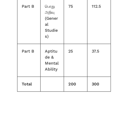
Part B
பொது
75
112.5
அறிவு
(Gener
al
Studie
s)
Part B
Aptitu
25
37.5
de &
Mental
Ability
Total
200
300
Read Here TNPSC Group IV – VAO Exam Pattern