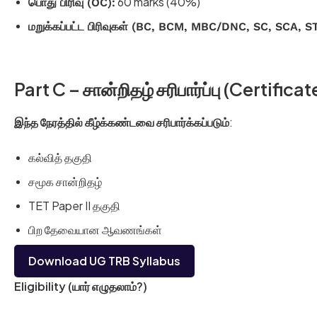
60 marks (40%)
பொது பிரிவு (OC):
மறுக்கப்பட்ட பிரிவுகள் (BC, BCM, MBC/DNC, SC, SCA, ST
Part C – சான்றிதழ் சரிபார்ப்பு (Certifica
இந்த நேரத்தில் கீழ்க்கண்டவை சரிபார்க்கப்படும்
:
கல்வித் தகுதி
சமூக சான்றிதழ்
TET Paper II தகுதி
பிற தேவையான ஆவணங்கள்
Download UG TRB Syllabus
Eligibility (யார் எழுதலாம்?)