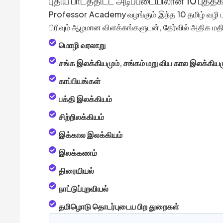
புதிய பாடத்திட்ட அடிப்படையிலான 10 புத்தகங
Professor Academy வழங்கும் இந்த 10 தமிழ் வழி பு
பிரிவும் ஆழமான விளக்கங்களுடன், தேர்வில் அதிக மத
மொழி வரலாறு
சங்க இலக்கியமும், சங்கம் மறு விய கால இலக்கியம
காப்பியங்கள்
பக்தி இலக்கியம்
சிற்றிலக்கியம்
இக்கால இலக்கியம்
இலக்கணம்
திரையியல்
நாட்டுப்புறவியல்
தமிழொடு தொடர்புடைய பிற துறைகள்