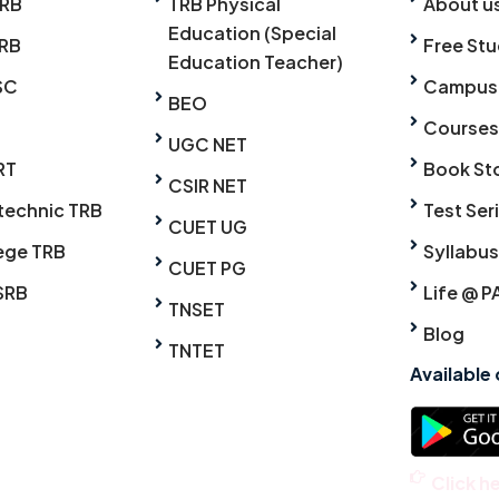
TRB
TRB Physical
About u
Education (Special
RB
Free Stu
Education Teacher)
SC
Campus
BEO
Courses
UGC NET
RT
Book St
CSIR NET
technic TRB
Test Ser
CUET UG
ege TRB
Syllabus
CUET PG
SRB
Life @ P
TNSET
Blog
TNTET
Available
Click h