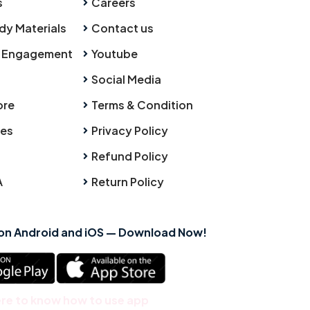
s
Careers
dy Materials
Contact us
 Engagement
Youtube
Social Media
ore
Terms & Condition
ies
Privacy Policy
Refund Policy
A
Return Policy
 on Android and iOS — Download Now!
ere to know how to use app