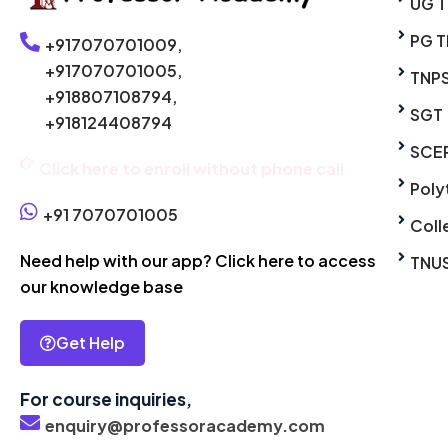
UG 
PG T
+917070701009,
+917070701005,
TNP
+918807108794,
SGT
+918124408794
SCE
Click here to enroll without phone call
Poly
+91 7070701005
Coll
Need help with our app? Click here to access
TNU
our knowledge base
Get Help
For course inquiries,
enquiry@professoracademy.com