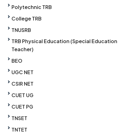
Polytechnic TRB
College TRB
TNUSRB
TRB Physical Education (Special Education
Teacher)
BEO
UGC NET
CSIR NET
CUET UG
CUET PG
TNSET
TNTET