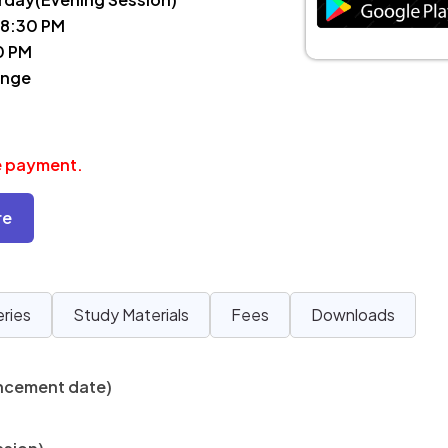
 8:30 PM
0 PM
ange
ee payment.
re
eries
Study Materials
Fees
Downloads
ncement date)