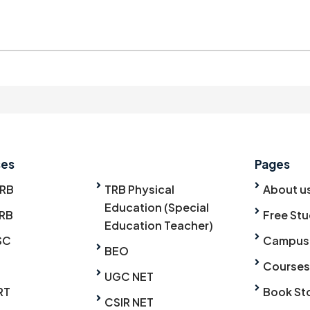
ses
Pages
TRB
TRB Physical
About u
Education (Special
RB
Free Stu
Education Teacher)
SC
Campus
BEO
Courses
UGC NET
RT
Book St
CSIR NET