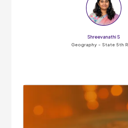
Shreevanathi S
Geography - State 5th 