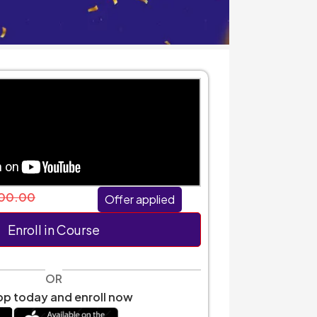
00.00
Offer applied
Enroll in Course
OR
p today and enroll now