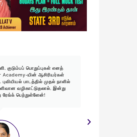
, குடும்பப் பொறுப்புகள் எனத்
கல்லூரியில் பு
r Academy-யின் ஆசிரியர்கள்
எளிமையாகப் புர
புவியியல் பாடத்தில் முதல் நாளில்
சிகிச்சைக்காக மர
ெளிவான வழிகாட்டுதலால், இன்று
Days Plan எனக்குப
ரேங்க் பெற்றுள்ளேன்!
& Revision மூலம