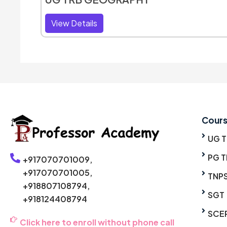
View Details
Cour
UG 
PG T
+917070701009,
+917070701005,
TNP
+918807108794,
SGT
+918124408794
SCE
Click here to enroll without phone call