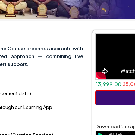
e Course prepares aspirants with
ented approach — combining live
ert support.
13,999.00
25,0
ncement date)
hrough our Learning App
Download the ap
rday(Evening Session)