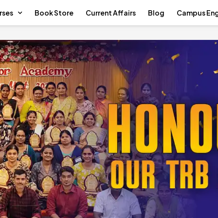
rses
Book Store
Current Affairs
Blog
Campus En