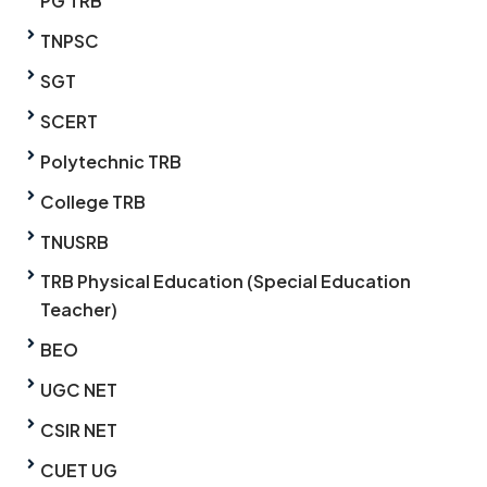
PG TRB
TNPSC
SGT
SCERT
Polytechnic TRB
College TRB
TNUSRB
TRB Physical Education (Special Education
Teacher)
BEO
UGC NET
CSIR NET
CUET UG