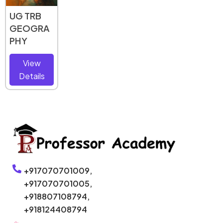
Tamil
Zoology
Zoology
UG TRB
GEOGRA
View
View
View
PHY
Details
Details
Details
View
Details
+917070701009,
+917070701005,
+918807108794,
+918124408794