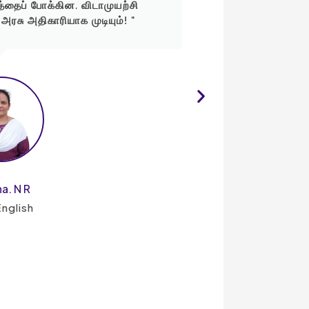
யத்தைப் போக்கின. விடாமுயற்சி
வீடியோக்கள், 
அரசு அதிகாரியாக முடியும்! "
education method
மூலம் படித்து, இன
a. N R
nglish
PG TRB Economic