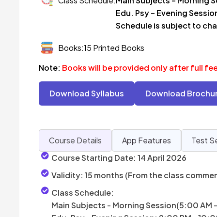
Class Schedule:
Main Subjects – Morning 
Edu. Psy – Evening Sessio
Schedule is subject to ch
Books:15 Printed Books
Note:
Books will be provided only after full f
Download Syllabus
Download Brochu
Course Details
App Features
Test S
Course Starting Date:
14 April 2026
Validity:
15 months (From the class comme
Class Schedule:
Main Subjects - Morning Session(5:00 AM 