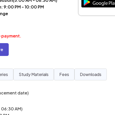
Session(5:00 AM – 06:30 AM)
n: 9:00 PM – 10:00 PM
ange
ee payment.
re
eries
Study Materials
Fees
Downloads
ncement date)
- 06:30 AM)