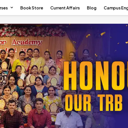
rses
Book Store
Current Affairs
Blog
Campus En