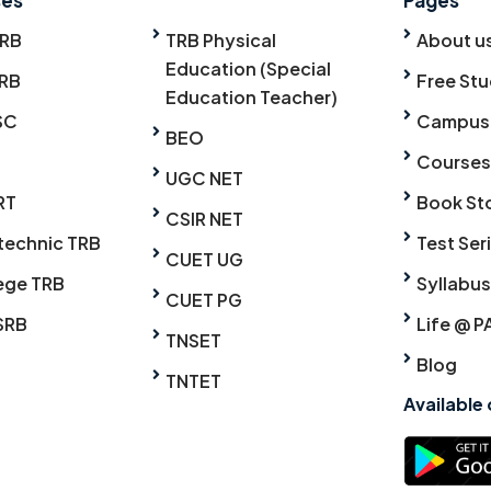
TRB
TRB Physical
About u
Education (Special
RB
Free Stu
Education Teacher)
SC
Campus
BEO
Courses
UGC NET
RT
Book St
CSIR NET
technic TRB
Test Ser
CUET UG
ege TRB
Syllabus
CUET PG
SRB
Life @ P
TNSET
Blog
TNTET
Available