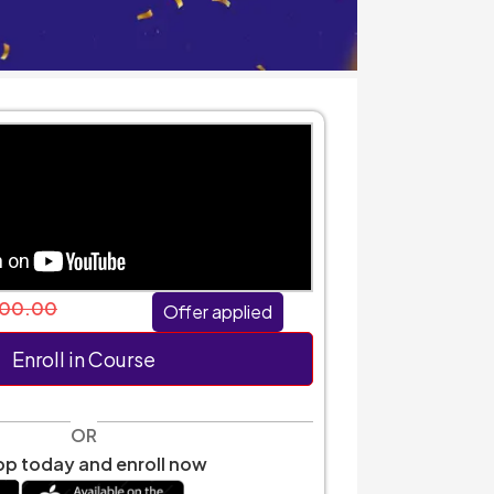
000.00
Offer applied
Enroll in Course
OR
p today and enroll now