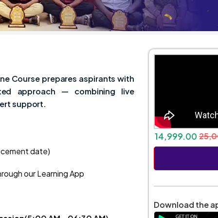
e Course prepares aspirants with
ented approach — combining live
ert support.
14,999.00
25,
ncement date)
hrough our Learning App
Download the ap