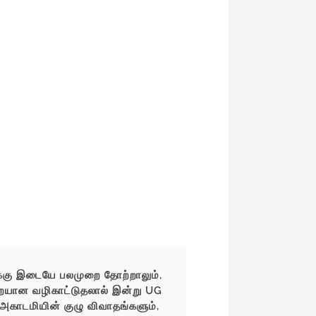
ளுக்கு இடையே பலமுறை தோற்றாலும்,
"ஹால் டிக்கெட்
யான வழிகாட்டுதலால் இன்று UG
மனஅழுத்தத்தில் 
 அகாடமியின் குழு விவாதங்களும்,
எடுத்தது. வேலைக