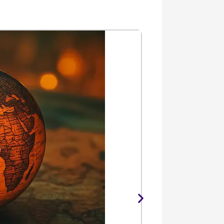
UG TRB Botany
View Details