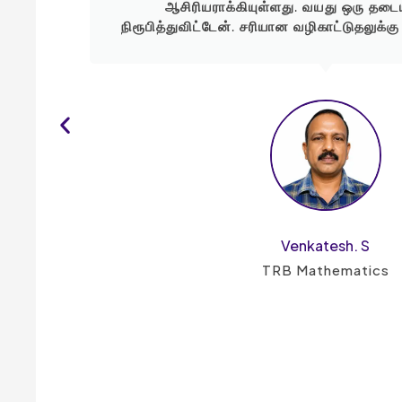
ct,
ஆசிரியராக்கியுள்ளது. வயது ஒரு தட
தகங்கள்
நிரூபித்துவிட்டேன். சரியான வழிகாட்டுதலுக்கு
் 5-வது
Venkatesh. S
TRB Mathematics
vt HSS