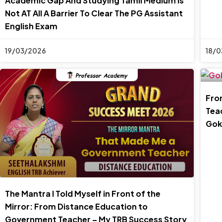
Academic Gap And Studying Tamil Medium Is
Not AT All A Barrier To Clear The PG Assistant
English Exam
19/03/2026
18/0
Fro
Tea
Goki
The Mantra I Told Myself in Front of the
Mirror: From Distance Education to
Government Teacher – My TRB Success Story