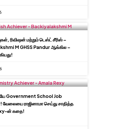
6
ுகள், ரிவிஷன் மற்றும் டெஸ்ட் சீரிஸ் –
akshmi M GHSS Pandur ஆங்கில –
்கியது!
6
யே Government School Job
்! வேலையை ராஜினாமா செய்து சாதித்த
xy-ன் கதை!