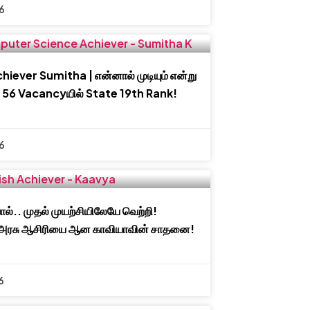
6
iever Sumitha | என்னால் முடியும் என்று
 | 56 Vacancyயில் State 19th Rank!
6
ால்.. முதல் முயற்சியிலேயே வெற்றி!
 அரசு ஆசிரியை ஆன காவியாவின் சாதனை!
6