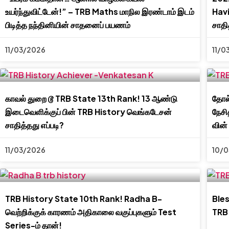
உயர்ந்துவிட்டேன்!” – TRB Maths மாநில இரண்டாம் இடம்
Hav
பிடித்த நந்தினியின் சாதனைப் பயணம்
சாதி
11/03/2026
11/0
காவல் துறை டூ TRB State 13th Rank! 13 ஆண்டு
தோல்
இடைவெளிக்குப் பின் TRB History வெங்கடேசன்
நேசி
சாதித்தது எப்படி?
வின
11/03/2026
10/
TRB History State 10th Rank! Radha B-
Bles
வெற்றிக்குக் காரணம் அதிகாலை வகுப்புகளும் Test
TRB 
Series-ம் தான்!