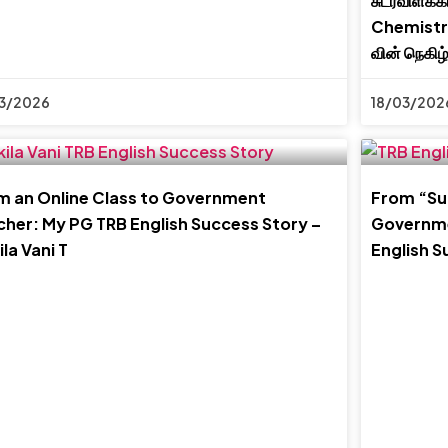
சுடர்விளக்
Chemistr
வின் நெகிழ
3/2026
18/03/202
m an Online Class to Government
From “Suc
cher: My PG TRB English Success Story –
Governme
la Vani T
English S