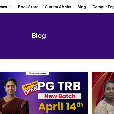
rses
Book Store
Current Affairs
Blog
Campus En
Blog