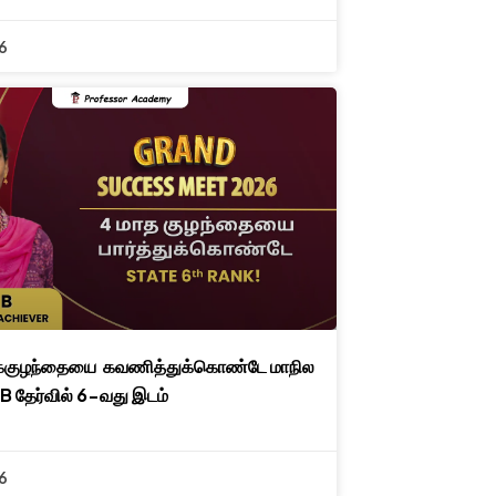
6
கைகுழந்தையை கவணித்துக்கொண்டே மாநில
B தேர்வில் 6-வது இடம்
6