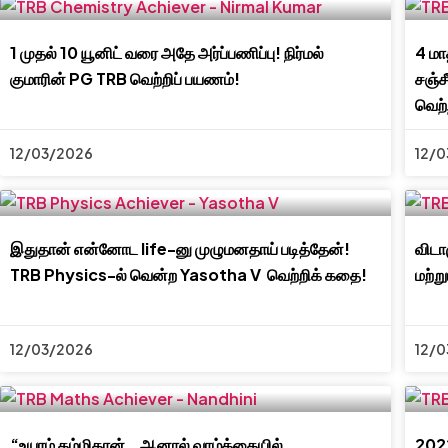
1 முதல் 10 யூனிட் வரை அதே அர்ப்பணிப்பு! நிர்மல்
4 மா
குமாரின் PG TRB வெற்றிப் பயணம்!
சஞ்ச
வெற்ற
12/03/2026
12/0
இதுதான் என்னோட life-னு முழுமனதாய் படித்தேன்!
விடா
TRB Physics-ல் வென்ற Yasotha V வெற்றிக் கதை!
மற்ற
12/03/2026
12/0
“உயரம் கம்மிதான்… ஆனால் வாழ்க்கையில்
2022