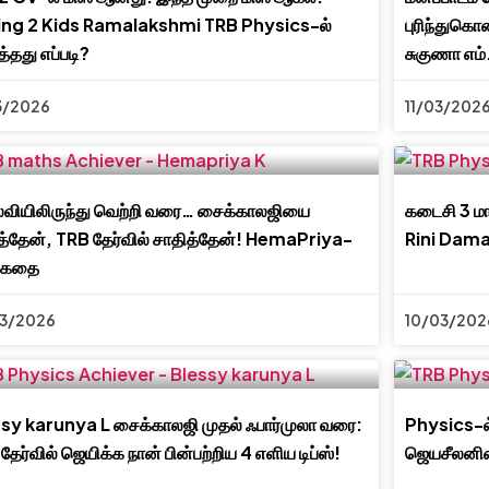
ing 2 Kids Ramalakshmi TRB Physics-ல்
புரிந்துக
த்தது எப்படி?
சுகுணா எம்
3/2026
11/03/202
வியிலிருந்து வெற்றி வரை… சைக்காலஜியை
கடைசி 3 மா
த்தேன், TRB தேர்வில் சாதித்தேன்! HemaPriya-
Rini Dam
் கதை
03/2026
10/03/202
sy karunya L சைக்காலஜி முதல் ஃபார்முலா வரை:
Physics-ல
தேர்வில் ஜெயிக்க நான் பின்பற்றிய 4 எளிய டிப்ஸ்!
ஜெயசீலனின