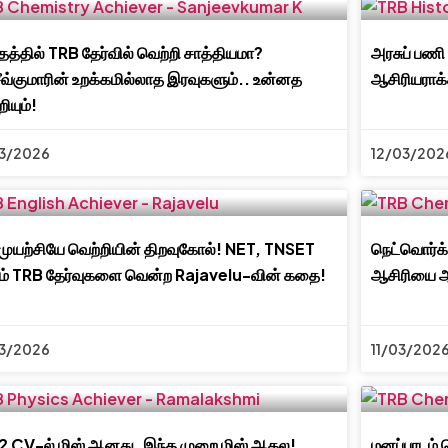
தத்தில் TRB தேர்வில் வெற்றி சாத்தியமா?
அரசுப் பணி
ீவ்குமாரின் உறக்கமில்லாத இரவுகளும்.. உன்னத
ஆசிரியராக்
ியும்!
3/2026
12/03/202
முயற்சியே வெற்றியின் திறவுகோல்! NET, TNSET
நெட்வொர்க்
ும் TRB தேர்வுகளை வென்ற Rajavelu-வின் கதை!
ஆசிரியை ஆ
3/2026
11/03/202
 CV-ல் மிஸ் ஆனது. இந்த முறை மிஸ் ஆகல!
மனப்பாடம் 