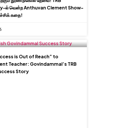
கிற்கும் தூண்டுகோல் தேவை! TRB
y-ல் வென்ற Anthuvan Clement Show-
்ச்சிக் கதை!
6
cess is Out of Reach” to
nt Teacher: Govindammal’s TRB
uccess Story