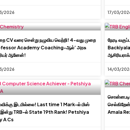
3/2026
17/03/202
றை CV வரை சென்று நழுவிய வெற்றி! 4-வது முறை
நேரடி வகுப்ப
ofessor Academy Coaching-ஆல்’ அரசு
Backiyal
ியர் ஆனேன்!
ஆசிரியராக
3/2026
14/03/202
சொன்னபடி
விக்கு இடமில்லை! Last time 1 Mark-ல் மிஸ்
செல்கிறேன
இன்று TRB-ல் State 19th Rank! Petshiya
Amala Re
y A Cs