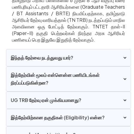
தமிழ்நாடு அரசுப் பள்ளிகளில் 6 முதல் 8 ஆம் வகுப்பு வரை
பணிபுரியும் பட்டதாரி ஆசிரியர்களை (Graduate Teachers
/ BT Assistants / BRTE) நியமிப்பதற்காக, தமிழ்நாடு
ஆசிரியர் தேர்வு வாரியத்தால் (TN TRB) நடத்தப்படும் மாநில
அளவிலான ஒரு போட்டித் தேர்வாகும். TNTET தாள்-II
(Paper–II) தகுதி பெற்றவர்கள் நிரந்தர அரசு ஆசிரியர்
பணியைப் பெற இதுவே இறுதித் தேர்வாகும்.
இந்தத் தேர்வை நடத்துவது யார்?
இத்தேர்வின் மூலம் என்னென்ன பணியிடங்கள்
நிரப்பப்படுகின்றன?
UG TRB தேர்வு ஏன் முக்கியமானது?
இத்தேர்விற்கான தகுதிகள் (Eligibility) என்ன?