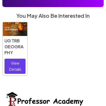
You May Also Be Interested In
UG TRB
UG TRB
UG TRB
Botany
Physics
History
UG TRB
GEOGRA
View
View
View
PHY
Details
Details
Details
View
Details